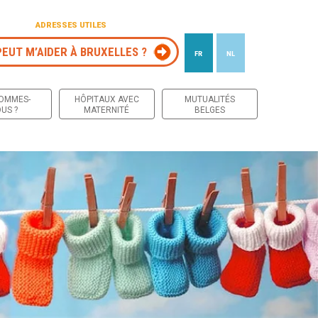
ADRESSES UTILES
PEUT M’AIDER À BRUXELLES ?
FR
NL
 contenu
SOMMES-
HÔPITAUX AVEC
MUTUALITÉS
US ?
MATERNITÉ
BELGES