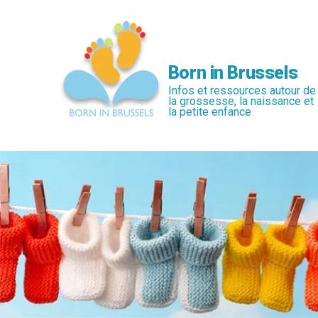
Passer
au
contenu
principal
Born in Brussels
Infos et ressources autour de
la grossesse, la naissance et
la petite enfance