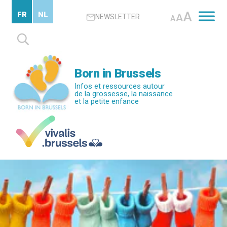
Passer
A
FR
NL
A
NEWSLETTER
au
A
contenu
Rechercher :
principal
Born in Brussels
Infos et ressources autour
de la grossesse, la naissance
et la petite enfance