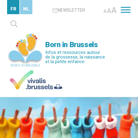
Passer
A
FR
NL
A
NEWSLETTER
au
A
contenu
Rechercher :
principal
Born in Brussels
Infos et ressources autour
de la grossesse, la naissance
et la petite enfance