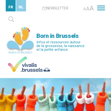
Passer
A
FR
NL
A
NEWSLETTER
au
A
contenu
Rechercher :
principal
Born in Brussels
Infos et ressources autour
de la grossesse, la naissance
et la petite enfance