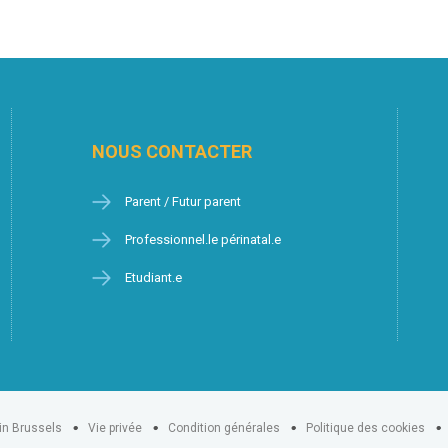
NOUS CONTACTER
Parent / Futur parent
Professionnel.le périnatal.e
Etudiant.e
in Brussels
Vie privée
Condition générales
Politique des cookies