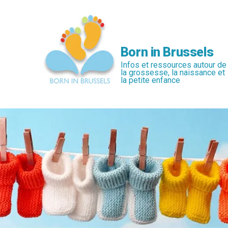
Passer
au
contenu
principal
Born in Brussels
Infos et ressources autour de
la grossesse, la naissance et
la petite enfance