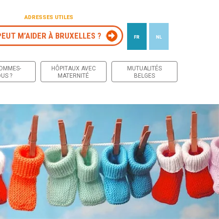
ADRESSES UTILES
PEUT M’AIDER À BRUXELLES ?
FR
NL
 contenu
SOMMES-
HÔPITAUX AVEC
MUTUALITÉS
US ?
MATERNITÉ
BELGES