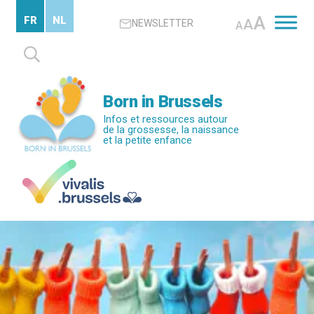
Passer
A
FR
NL
A
NEWSLETTER
au
A
contenu
Rechercher :
principal
Born in Brussels
Infos et ressources autour
de la grossesse, la naissance
et la petite enfance