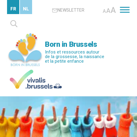
Passer
A
FR
NL
A
NEWSLETTER
au
A
contenu
Rechercher :
principal
Born in Brussels
Infos et ressources autour
de la grossesse, la naissance
et la petite enfance