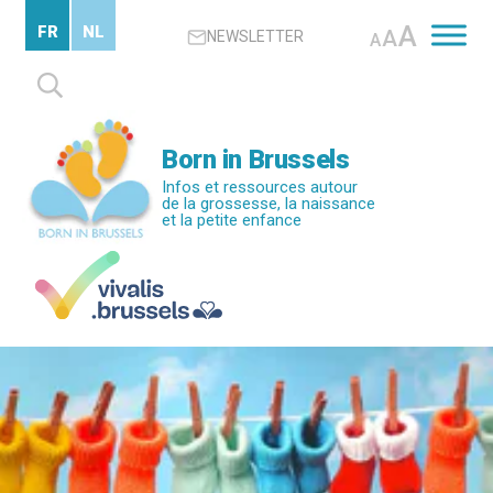
Passer
A
FR
NL
A
NEWSLETTER
au
A
contenu
Rechercher :
principal
Born in Brussels
Infos et ressources autour
de la grossesse, la naissance
et la petite enfance