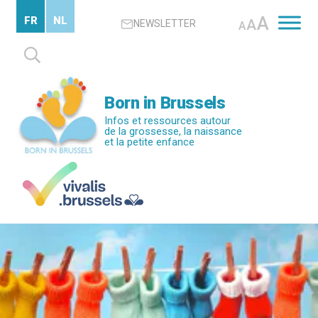
Passer
A
FR
NL
A
NEWSLETTER
au
A
contenu
Rechercher :
principal
Born in Brussels
Infos et ressources autour
de la grossesse, la naissance
et la petite enfance