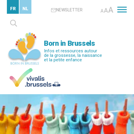
Passer
A
FR
NL
A
NEWSLETTER
au
A
contenu
Rechercher :
principal
Born in Brussels
Infos et ressources autour
de la grossesse, la naissance
et la petite enfance