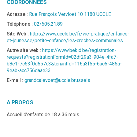
COORDONNÉES
Adresse :
Rue François Vervloet 10 1180 UCCLE
Téléphone :
02/605.21.89
Site Web :
https://www.uccle.be/fr/vie-pratique/enfance-
et-jeunesse/petite-enfance/les-creches-communales
Autre site web :
https://www.bekid.be/registration-
requests?registrationFormId=02df29a3-904e-4fa7-
b8e1-7c53f0d657c3&tenantId=116a3f55-6ac6-485a-
9eab-acc756daae33
E-mail :
grandcalevoet@uccle.brussels
A PROPOS
Accueil d’enfants de 18 à 36 mois