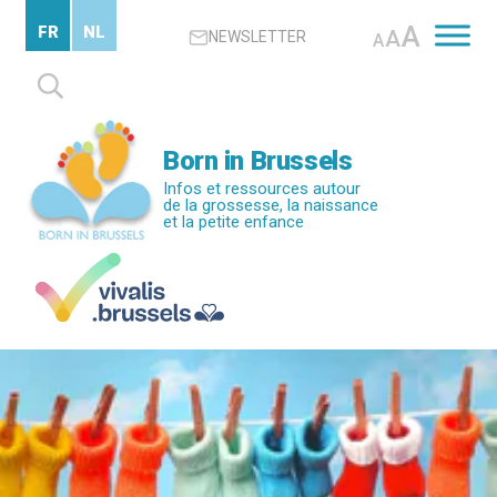
Passer
A
FR
NL
A
NEWSLETTER
au
A
contenu
Rechercher :
principal
Born in Brussels
Infos et ressources autour
de la grossesse, la naissance
et la petite enfance