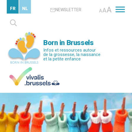
Passer
A
FR
NL
A
NEWSLETTER
au
A
contenu
Rechercher :
principal
Born in Brussels
Infos et ressources autour
de la grossesse, la naissance
et la petite enfance