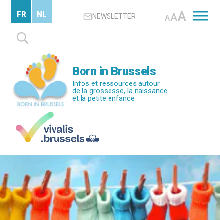
Passer
A
FR
NL
A
NEWSLETTER
au
A
contenu
Rechercher :
principal
Born in Brussels
Infos et ressources autour
de la grossesse, la naissance
et la petite enfance