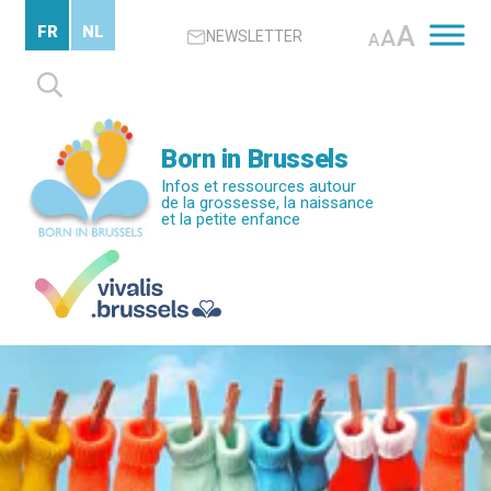
Passer
A
FR
NL
A
NEWSLETTER
au
A
contenu
Rechercher :
principal
Born in Brussels
Infos et ressources autour
de la grossesse, la naissance
et la petite enfance