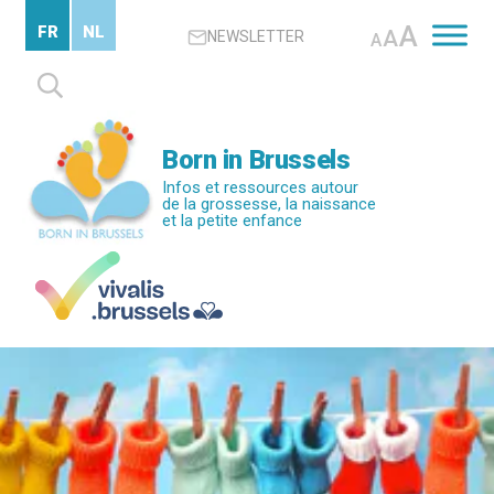
Passer
A
FR
NL
A
NEWSLETTER
au
A
contenu
Rechercher :
principal
Born in Brussels
Infos et ressources autour
de la grossesse, la naissance
et la petite enfance