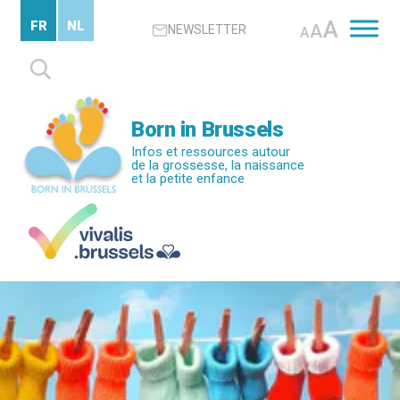
Passer
A
FR
NL
A
NEWSLETTER
au
A
contenu
Rechercher :
principal
Born in Brussels
Infos et ressources autour
de la grossesse, la naissance
et la petite enfance