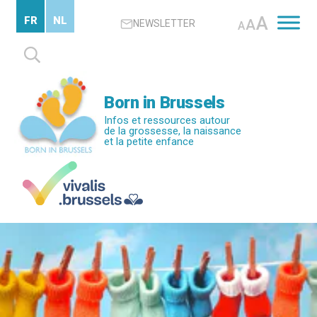
Passer
A
FR
NL
A
NEWSLETTER
au
A
contenu
Rechercher :
principal
Born in Brussels
Infos et ressources autour
de la grossesse, la naissance
et la petite enfance