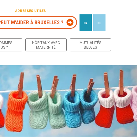
ADRESSES UTILES
PEUT M’AIDER À BRUXELLES ?
FR
NL
 contenu
SOMMES-
HÔPITAUX AVEC
MUTUALITÉS
US ?
MATERNITÉ
BELGES