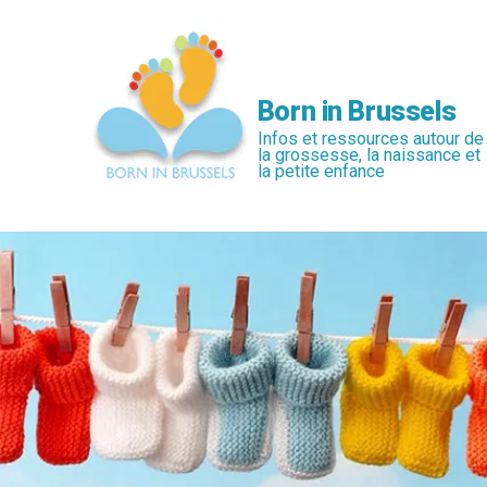
Passer
au
contenu
principal
Born in Brussels
Infos et ressources autour de
la grossesse, la naissance et
la petite enfance