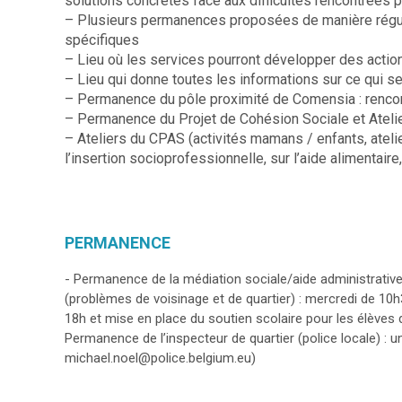
solutions concrètes face aux difficultés rencontrées p
– Plusieurs permanences proposées de manière réguli
spécifiques
– Lieu où les services pourront développer des action
– Lieu qui donne toutes les informations sur ce qui
– Permanence du pôle proximité de Comensia : rencon
– Permanence du Projet de Cohésion Sociale et Ateli
– Ateliers du CPAS (activités mamans / enfants, ateli
l’insertion socioprofessionnelle, sur l’aide alimentaire,
PERMANENCE
- Permanence de la médiation sociale/aide administrative
(problèmes de voisinage et de quartier) : mercredi de 10h
18h et mise en place du soutien scolaire pour les élève
Permanence de l’inspecteur de quartier (police locale) : 
michael.noel@police.belgium.eu)