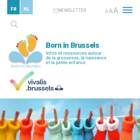
Passer
A
FR
NL
A
NEWSLETTER
au
A
contenu
Rechercher :
principal
Born in Brussels
Infos et ressources autour
de la grossesse, la naissance
et la petite enfance