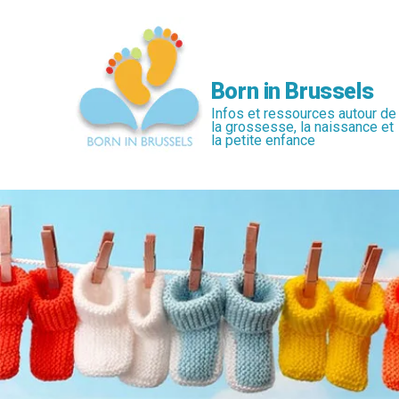
Passer
au
contenu
principal
Born in Brussels
Infos et ressources autour de
la grossesse, la naissance et
la petite enfance