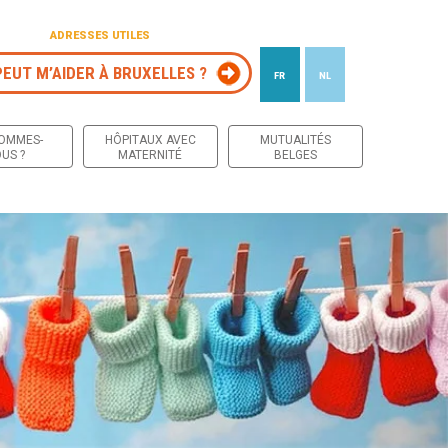
ADRESSES UTILES
PEUT M’AIDER À BRUXELLES ?
FR
NL
 contenu
SOMMES-
HÔPITAUX AVEC
MUTUALITÉS
US ?
MATERNITÉ
BELGES