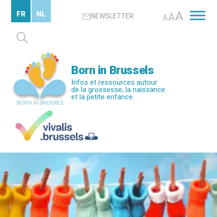
Passer
A
FR
NL
A
NEWSLETTER
au
A
contenu
Rechercher :
principal
Born in Brussels
Infos et ressources autour
de la grossesse, la naissance
et la petite enfance