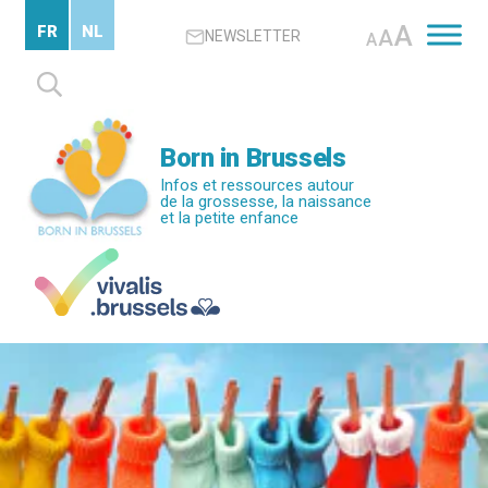
Passer
A
FR
NL
A
NEWSLETTER
au
A
contenu
Rechercher :
principal
Born in Brussels
Infos et ressources autour
de la grossesse, la naissance
et la petite enfance