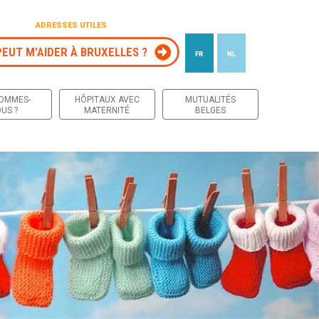
ADRESSES UTILES
PEUT M’AIDER À BRUXELLES ?
FR
NL
 contenu
SOMMES-
HÔPITAUX AVEC
MUTUALITÉS
US ?
MATERNITÉ
BELGES