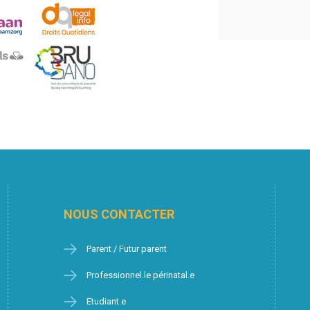
NOUS CONTACTER
Parent / Futur parent
Professionnel.le périnatal.e
Etudiant.e