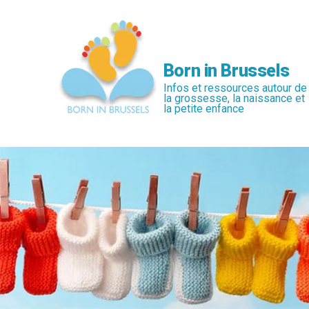
Passer
au
contenu
principal
Born in Brussels
Infos et ressources autour de
la grossesse, la naissance et
la petite enfance