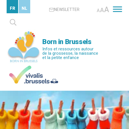
Passer
A
FR
NL
A
NEWSLETTER
au
A
contenu
Rechercher :
principal
Born in Brussels
Infos et ressources autour
de la grossesse, la naissance
et la petite enfance