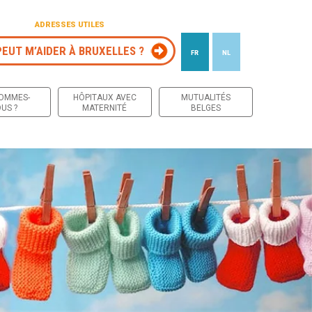
ADRESSES UTILES
PEUT M’AIDER À BRUXELLES ?
FR
NL
 contenu
SOMMES-
HÔPITAUX AVEC
MUTUALITÉS
US ?
MATERNITÉ
BELGES