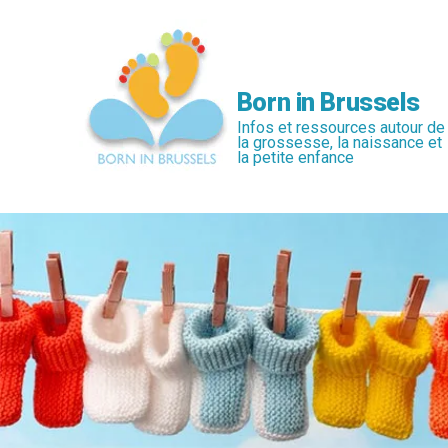
Passer
au
contenu
principal
Born in Brussels
Infos et ressources autour de
la grossesse, la naissance et
la petite enfance