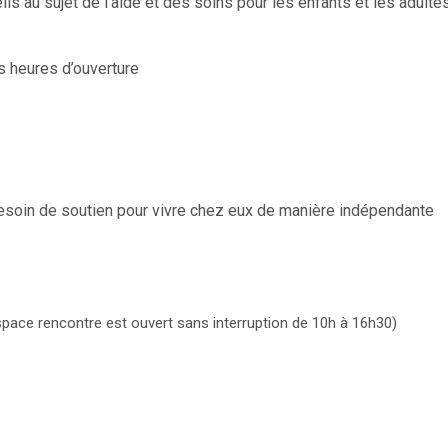
ls au sujet de l’aide et des soins pour les enfants et les adulte
les heures d’ouverture
esoin de soutien pour vivre chez eux de manière indépendante
space rencontre est ouvert sans interruption de 10h à 16h30)