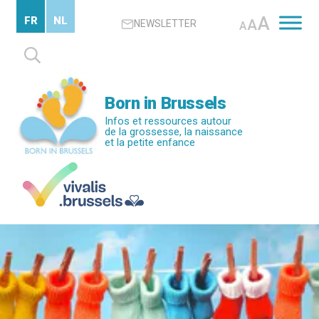
Passer
A
FR
NL
A
NEWSLETTER
au
A
contenu
Rechercher :
principal
Born in Brussels
Infos et ressources autour
de la grossesse, la naissance
et la petite enfance