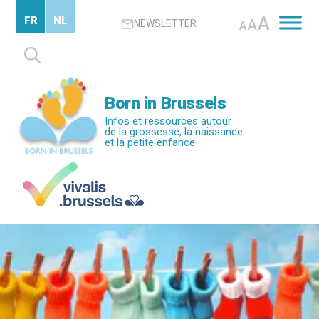
Passer
A
FR
NL
A
NEWSLETTER
au
A
contenu
Rechercher :
principal
Born in Brussels
Infos et ressources autour
de la grossesse, la naissance
et la petite enfance