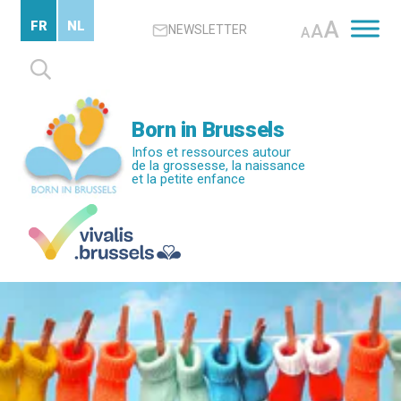
Passer
A
FR
NL
A
NEWSLETTER
au
A
contenu
Rechercher :
principal
Born in Brussels
Infos et ressources autour
de la grossesse, la naissance
et la petite enfance