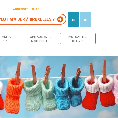
ADRESSES UTILES
PEUT M’AIDER À BRUXELLES ?
FR
NL
 contenu
SOMMES-
HÔPITAUX AVEC
MUTUALITÉS
US ?
MATERNITÉ
BELGES