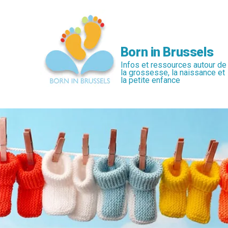
Passer
au
contenu
principal
Born in Brussels
Infos et ressources autour de
la grossesse, la naissance et
la petite enfance