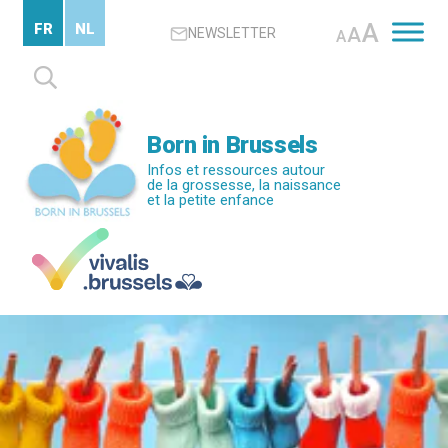
Passer
A
FR
NL
A
NEWSLETTER
au
A
contenu
Rechercher :
principal
Born in Brussels
Infos et ressources autour
de la grossesse, la naissance
et la petite enfance