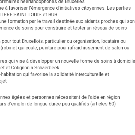
imaires néèrlandophones de Bruxelles
à favoriser l’émergence d’initiatives citoyennes. Les parties
É LIBRE SAINT LOUIS et BUB
ne formation par le travail destinée aux aidants proches qui son
érience de soins pour construire et tester un réseau de soins
ur tout Bruxellois, particulier ou organisation, locataire ou
 (robinet qui coule, peinture pour rafraichissement de salon ou
ires qui vise à développer un nouvelle forme de soins à domicil
et et Colignon à Schaerbeek
bitation qui favorise la solidarité interculturelle et
ojet
nes âgées et personnes nécessitant de l'aide en région
urs d'emploi de longue durée peu qualifiés (articles 60)