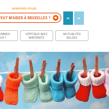
ADRESSES UTILES
PEUT M’AIDER À BRUXELLES ?
FR
NL
 contenu
SOMMES-
HÔPITAUX AVEC
MUTUALITÉS
US ?
MATERNITÉ
BELGES