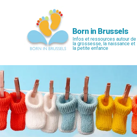
Passer
au
contenu
principal
Born in Brussels
Infos et ressources autour de
la grossesse, la naissance et
la petite enfance