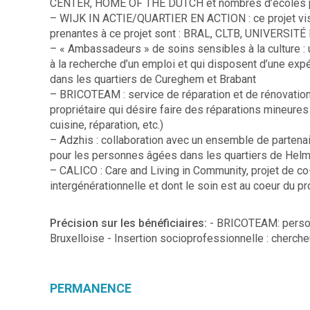
CENTER, HOME OF THE DUTCH et nombres d’écoles pr
– WIJK IN ACTIE/QUARTIER EN ACTION : ce projet vise 
prenantes à ce projet sont : BRAL, CLTB, UNIVERSIT
– « Ambassadeurs » de soins sensibles à la culture : u
à la recherche d’un emploi et qui disposent d’une exp
dans les quartiers de Cureghem et Brabant
– BRICOTEAM : service de réparation et de rénovation po
propriétaire qui désire faire des réparations mineures
cuisine, réparation, etc.)
– Adzhis : collaboration avec un ensemble de partena
pour les personnes âgées dans les quartiers de Helm
– CALICO : Care and Living in Community, projet de co-ha
intergénérationnelle et dont le soin est au coeur du pr
Précision sur les bénéficiaires:
- BRICOTEAM: person
Bruxelloise - Insertion socioprofessionnelle : cherche
PERMANENCE