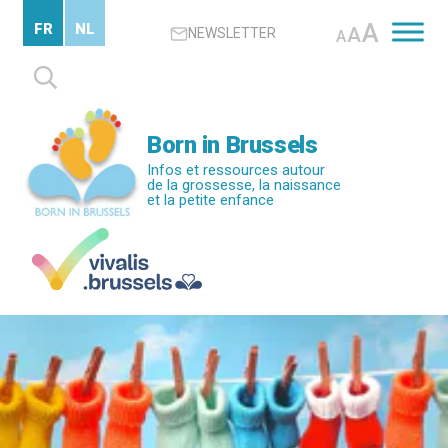
Passer
A
FR
NL
A
NEWSLETTER
au
A
contenu
Rechercher :
principal
Born in Brussels
Infos et ressources autour
de la grossesse, la naissance
et la petite enfance