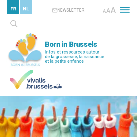
Passer
A
FR
NL
A
NEWSLETTER
au
A
contenu
Rechercher :
principal
Born in Brussels
Infos et ressources autour
de la grossesse, la naissance
et la petite enfance