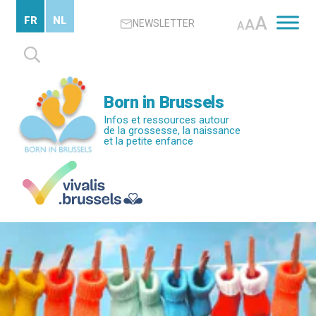
Passer
A
FR
NL
A
NEWSLETTER
au
A
contenu
Rechercher :
principal
Born in Brussels
Infos et ressources autour
de la grossesse, la naissance
et la petite enfance