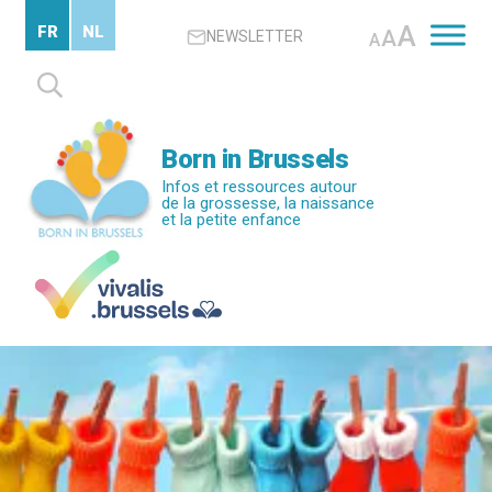
Passer
A
FR
NL
A
NEWSLETTER
au
A
contenu
Rechercher :
principal
Born in Brussels
Infos et ressources autour
de la grossesse, la naissance
et la petite enfance