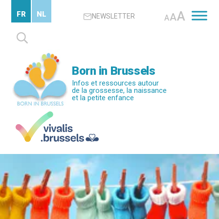
Passer
A
FR
NL
A
NEWSLETTER
au
A
contenu
Rechercher :
principal
Born in Brussels
Infos et ressources autour
de la grossesse, la naissance
et la petite enfance