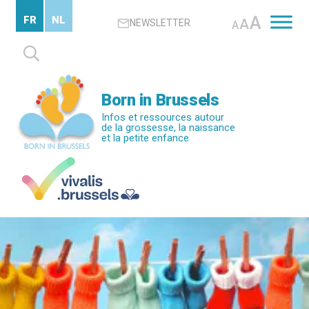
Passer
A
FR
NL
A
NEWSLETTER
au
A
contenu
Rechercher :
principal
Born in Brussels
Infos et ressources autour
de la grossesse, la naissance
et la petite enfance