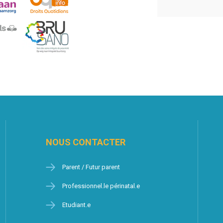
NOUS CONTACTER
Parent / Futur parent
Professionnel.le périnatal.e
Etudiant.e