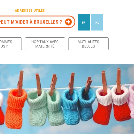
ADRESSES UTILES
PEUT M’AIDER À BRUXELLES ?
FR
NL
 contenu
SOMMES-
HÔPITAUX AVEC
MUTUALITÉS
US ?
MATERNITÉ
BELGES