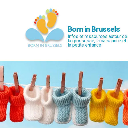
Passer
au
contenu
principal
Born in Brussels
Infos et ressources autour de
la grossesse, la naissance et
la petite enfance