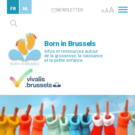
Passer
A
FR
NL
A
NEWSLETTER
au
A
contenu
Rechercher :
principal
Born in Brussels
Infos et ressources autour
de la grossesse, la naissance
et la petite enfance