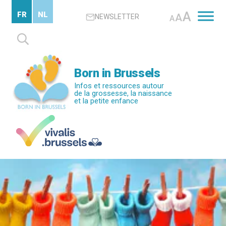
Passer
A
FR
NL
A
NEWSLETTER
au
A
contenu
Rechercher :
principal
Born in Brussels
Infos et ressources autour
de la grossesse, la naissance
et la petite enfance