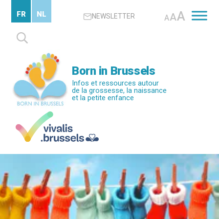
Passer
A
FR
NL
A
NEWSLETTER
au
A
contenu
Rechercher :
principal
Born in Brussels
Infos et ressources autour
de la grossesse, la naissance
et la petite enfance