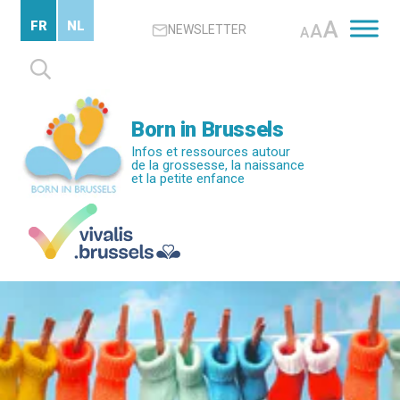
Passer
A
FR
NL
A
NEWSLETTER
au
A
contenu
Rechercher :
principal
Born in Brussels
Infos et ressources autour
de la grossesse, la naissance
et la petite enfance