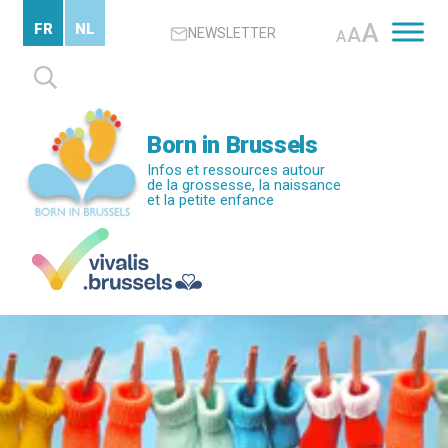
Passer
A
FR
NL
A
NEWSLETTER
au
A
contenu
Rechercher :
principal
Born in Brussels
Infos et ressources autour
de la grossesse, la naissance
et la petite enfance