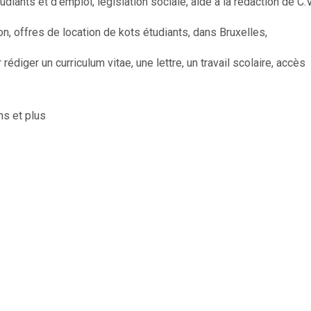
ants et d’emploi, législation sociale, aide à la rédaction de C.V
n, offres de location de kots étudiants, dans Bruxelles,
édiger un curriculum vitae, une lettre, un travail scolaire, accès
ns et plus