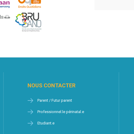
NOUS CONTACTER
Parent / Futur parent
Professionnel.le périnatal.e
Etudiant.e