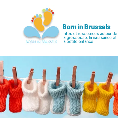
Passer
au
contenu
principal
Born in Brussels
Infos et ressources autour de
la grossesse, la naissance et
la petite enfance