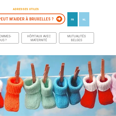
ADRESSES UTILES
PEUT M’AIDER À BRUXELLES ?
FR
NL
 contenu
SOMMES-
HÔPITAUX AVEC
MUTUALITÉS
US ?
MATERNITÉ
BELGES