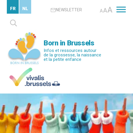
Passer
A
FR
NL
A
NEWSLETTER
au
A
contenu
Rechercher :
principal
Born in Brussels
Infos et ressources autour
de la grossesse, la naissance
et la petite enfance