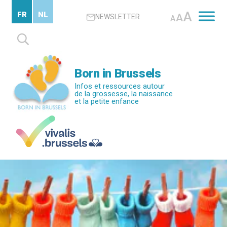
Passer
A
FR
NL
A
NEWSLETTER
au
A
contenu
Rechercher :
principal
Born in Brussels
Infos et ressources autour
de la grossesse, la naissance
et la petite enfance