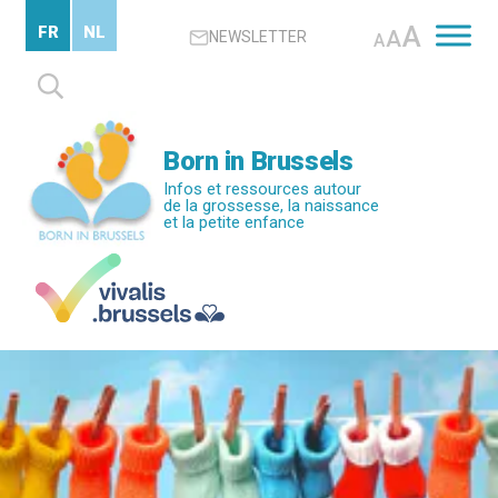
Passer
A
FR
NL
A
NEWSLETTER
au
A
contenu
Rechercher :
principal
Born in Brussels
Infos et ressources autour
de la grossesse, la naissance
et la petite enfance