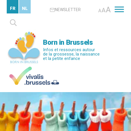
Passer
A
FR
NL
A
NEWSLETTER
au
A
contenu
Rechercher :
principal
Born in Brussels
Infos et ressources autour
de la grossesse, la naissance
et la petite enfance