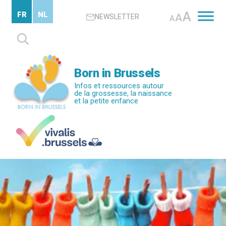
Passer
A
FR
NL
A
NEWSLETTER
au
A
contenu
Rechercher :
principal
Born in Brussels
Infos et ressources autour
de la grossesse, la naissance
et la petite enfance