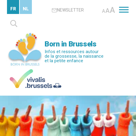
Passer
A
FR
NL
A
NEWSLETTER
au
A
contenu
Rechercher :
principal
Born in Brussels
Infos et ressources autour
de la grossesse, la naissance
et la petite enfance